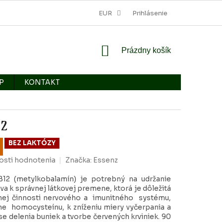
EUR
Prihlásenie
NÁKUPNÝ
Prázdny košík
KOŠÍK
P
KONTAKT
12
BEZ LAKTÓZY
sti hodnotenia
Značka:
Essenz
12 (metylkobalamín) je potrebný na udržanie
eva k správnej látkovej premene, ktorá je dôležitá
vnej činnosti nervového a imunitného systému,
e homocysteínu, k zníženiu miery vyčerpania a
se delenia buniek a tvorbe červených krviniek.
90