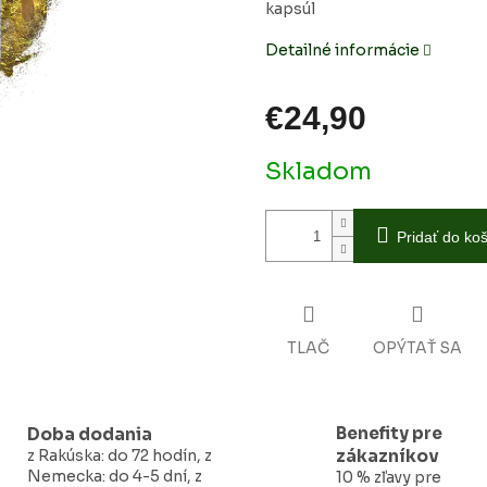
hviezdičiek.
kapsúl
Detailné informácie
€24,90
Jednotková
Skladom
cena:
Pridať do ko
TLAČ
OPÝTAŤ SA
Benefity pre
Doba dodania
z Rakúska: do 72 hodín, z
zákazníkov
Nemecka: do 4-5 dní, z
10 % zľavy pre