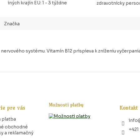
iných krajín EU: 1 - 3 týždne
zdravotnícky perso
Značka
nervového systému. Vitamín B12 prispieva k zníženiu vyčerpania
Možnosti platby
ie pre vás
Kontakt
 platba
info
né obchodné
+421
y a reklamačný