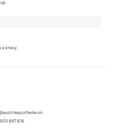
nál
 a únavy.
@
austriaapotheke.sk
 903 897 616