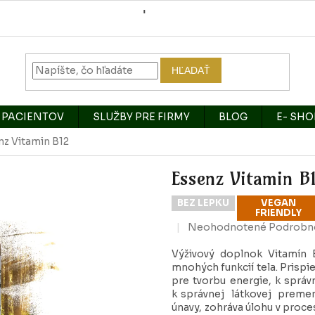
HĽADAŤ
 PACIENTOV
SLUŽBY PRE FIRMY
BLOG
E- SHO
nz Vitamin B12
Essenz Vitamin B
BEZ LEPKU
VEGAN
FRIENDLY
Priemerné
Neohodnotené
Podrobno
hodnotenie
produktu
Výživový doplnok
Vitamín B
je
mnohých funkcií tela. Prispi
0,0
pre tvorbu energie, k sprá
z
k správnej látkovej premen
5
únavy, zohráva úlohu v proce