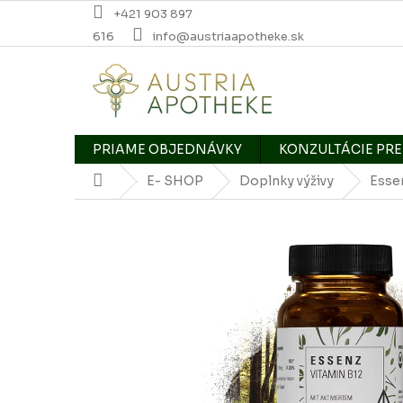
Prejsť
+421 903 897
na
616
info@austriaapotheke.sk
obsah
PRIAME OBJEDNÁVKY
KONZULTÁCIE PRE
Domov
E- SHOP
Doplnky výživy
Esse