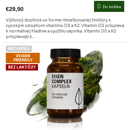
Do košíka
€29,90
Výživový doplnok vo forme micelizovanej tinktúry s
vysokým obsahom vitamínu D3 a K2. Vitamín D3 prispieva
k normálnej hladine a využitiu vápnika. Vitamín D3 a K2
prispievajú k...
BEZ LEPKU
VEGAN
FRIENDLY
BEZ LAKTÓZY