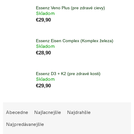
Essenz Veno Plus (pre zdravé cievy)
Skladom
€29,90
Essenz Eisen Complex (Komplex železa)
Skladom
€28,90
Essenz D3 + K2 (pre zdravé kosti)
Skladom
€29,90
R
a
Abecedne
Najlacnejšie
Najdrahšie
d
e
Najpredávanejšie
n