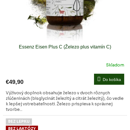
Essenz Eisen Plus C (Železo plus vitamín C)
Skladom
Do košíka
€49,90
Výživový doplnok obsahuje železo v dvoch rôznych
zlúčeninách (bisglycinát železitý a citrát železitý), čo vedie
k lepšej vstrebateľnosti. Železo prispieva k správnej
tvorbe...
BEZ LEPKU
BEZ LAKTÓZY