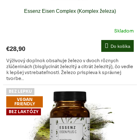
Essenz Eisen Complex (Komplex železa)
Skladom
Do košíka
€28,90
Výživový doplnok obsahuje železo v dvoch rôznych
zlúčeninách (bisglycinát železitý a citrát železitý), čo vedie
k lepšej vstrebateľnosti. Železo prispieva k správnej
tvorbe...
BEZ LEPKU
VEGAN
FRIENDLY
BEZ LAKTÓZY