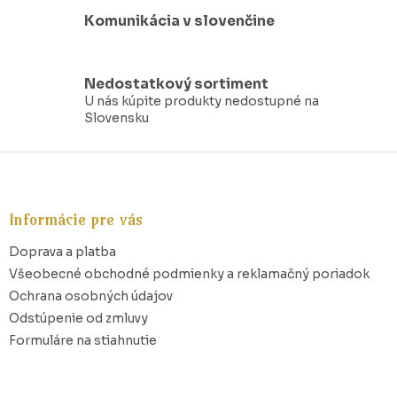
y
Komunikácia v slovenčine
v
ý
p
i
Nedostatkový sortiment
s
U nás kúpite produkty nedostupné na
u
Slovensku
Z
á
p
ä
Informácie pre vás
t
Doprava a platba
i
e
Všeobecné obchodné podmienky a reklamačný poriadok
Ochrana osobných údajov
Odstúpenie od zmluvy
Formuláre na stiahnutie