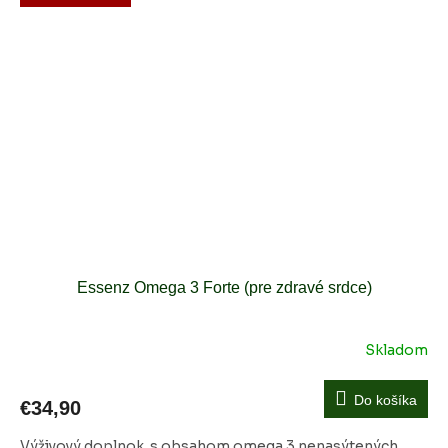
Essenz Omega 3 Forte (pre zdravé srdce)
Skladom
Do košíka
€34,90
Výživový doplnok s obsahom omega 3 nenasýtených