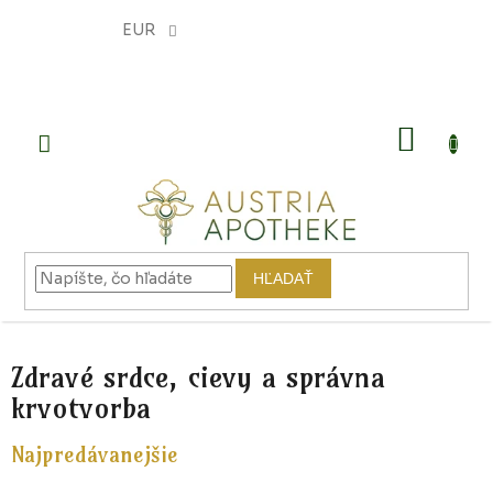
Prejsť
na
EUR
obsah
NÁKU
KOŠÍK
HĽADAŤ
Zdravé srdce, cievy a správna
krvotvorba
Najpredávanejšie