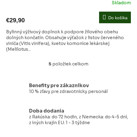
Skladom
Do košíka
€29,90
Bylinný výživový doplnok k podpore žilového obehu
dolných končatín. Obsahuje výťažok z listov červeného
viniča (Vitis vinifera), kvetov komonice lekárskej
(Melilotus...
5
položiek celkom
O
v
l
á
Benefity pre zákazníkov
d
10 % zľavy pre zdravotnícky personál
a
c
i
Doba dodania
e
z Rakúska: do 72 hodín, z Nemecka: do 4-5 dní,
p
z iných krajín EU: 1 - 3 týždne
r
v
k