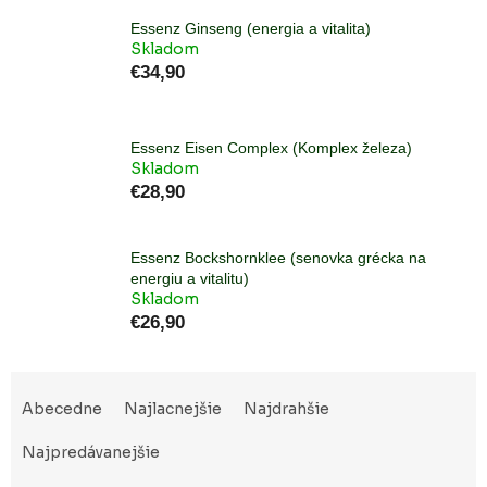
Essenz Ginseng (energia a vitalita)
Skladom
€34,90
Essenz Eisen Complex (Komplex železa)
Skladom
€28,90
Essenz Bockshornklee (senovka grécka na
energiu a vitalitu)
Skladom
€26,90
R
a
Abecedne
Najlacnejšie
Najdrahšie
d
e
Najpredávanejšie
n