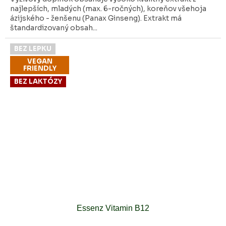
najlepších, mladých (max. 6-ročných), koreňov všehoja
ázijského - ženšenu (Panax Ginseng). Extrakt má
štandardizovaný obsah...
BEZ LEPKU
VEGAN
FRIENDLY
BEZ LAKTÓZY
Essenz Vitamin B12