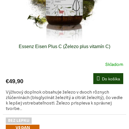
Essenz Eisen Plus C (Železo plus vitamín C)
Skladom
Do košíka
€49,90
Výživový doplnok obsahuje železo v dvoch rôznych
zlúčeninách (bisglycinát železitý a citrát železitý), čo vedie
k lepšej vstrebateľnosti. Železo prispieva k správnej
tvorbe...
BEZ LEPKU
VEGAN