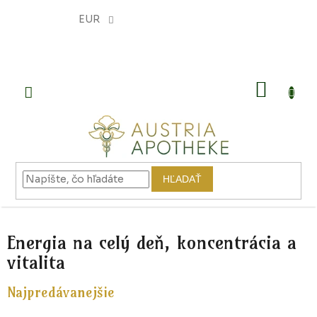
Prejsť
na
EUR
obsah
NÁKU
KOŠÍK
HĽADAŤ
Energia na celý deň, koncentrácia a
vitalita
Najpredávanejšie