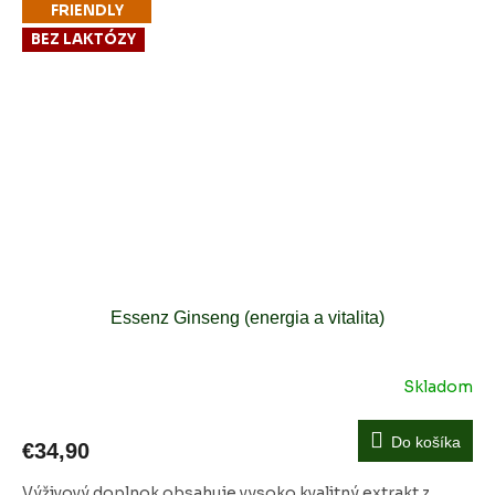
FRIENDLY
BEZ LAKTÓZY
Essenz Ginseng (energia a vitalita)
Skladom
Do košíka
€34,90
Výživový doplnok obsahuje vysoko kvalitný extrakt z