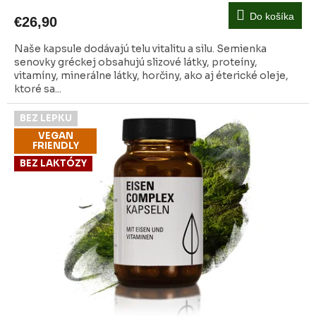
Do košíka
€26,90
Naše kapsule dodávajú telu vitalitu a silu. Semienka
senovky gréckej obsahujú slizové látky, proteíny,
vitamíny, minerálne látky, horčiny, ako aj éterické oleje,
ktoré sa...
BEZ LEPKU
VEGAN
FRIENDLY
BEZ LAKTÓZY