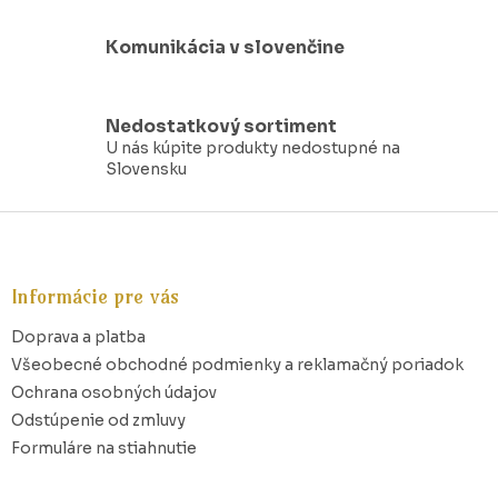
k
y
Komunikácia v slovenčine
v
ý
p
i
Nedostatkový sortiment
s
U nás kúpite produkty nedostupné na
u
Slovensku
Z
á
p
ä
Informácie pre vás
t
Doprava a platba
i
e
Všeobecné obchodné podmienky a reklamačný poriadok
Ochrana osobných údajov
Odstúpenie od zmluvy
Formuláre na stiahnutie