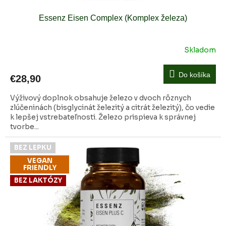
Essenz Eisen Complex (Komplex železa)
Skladom
Do košíka
€28,90
Výživový doplnok obsahuje železo v dvoch rôznych
zlúčeninách (bisglycinát železitý a citrát železitý), čo vedie
k lepšej vstrebateľnosti. Železo prispieva k správnej
tvorbe...
BEZ LEPKU
VEGAN
FRIENDLY
BEZ LAKTÓZY