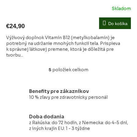
Skladom
Do košíka
€24,90
Výživový doplnok Vitamín B12 (metylkobalamín) je
potrebný na udržanie mnohých funkcií tela. Prispieva
k správnej látkovej premene, ktorá je dôležitá pre
tvorbu...
5
položiek celkom
O
v
l
á
Benefity pre zákazníkov
d
10 % zľavy pre zdravotnícky personál
a
c
i
Doba dodania
e
z Rakúska: do 72 hodín, z Nemecka: do 4-5 dní,
p
z iných krajín EU: 1 - 3 týždne
r
v