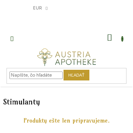
Prejsť
na
EUR
obsah
NÁKU
KOŠÍK
HĽADAŤ
Stimulanty
Produkty ešte len pripravujeme.