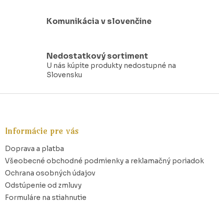
Komunikácia v slovenčine
Nedostatkový sortiment
U nás kúpite produkty nedostupné na
Slovensku
Z
á
p
ä
Informácie pre vás
t
Doprava a platba
i
e
Všeobecné obchodné podmienky a reklamačný poriadok
Ochrana osobných údajov
Odstúpenie od zmluvy
Formuláre na stiahnutie