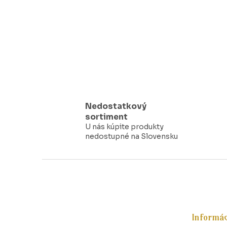
Nedostatkový
sortiment
U nás kúpite produkty
nedostupné na Slovensku
Z
á
p
ä
t
Informác
i