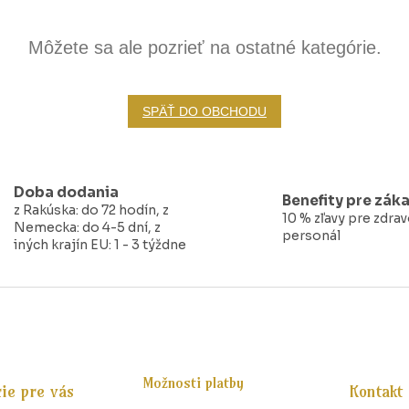
Môžete sa ale pozrieť na ostatné kategórie.
SPÄŤ DO OBCHODU
Doba dodania
Benefity pre zák
z Rakúska: do 72 hodín, z
10 % zľavy pre zdra
Nemecka: do 4-5 dní, z
personál
iných krajín EU: 1 - 3 týždne
Možnosti platby
ie pre vás
Kontakt