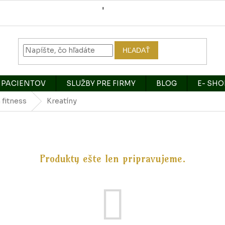
HĽADAŤ
 PACIENTOV
SLUŽBY PRE FIRMY
BLOG
E- SHO
a fitness
Kreatíny
Produkty ešte len pripravujeme.