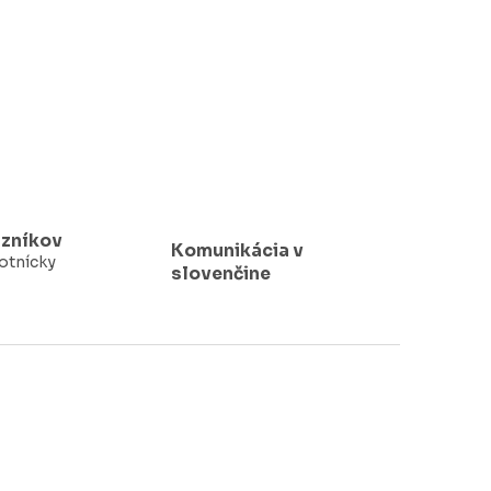
azníkov
Komunikácia v
votnícky
slovenčine