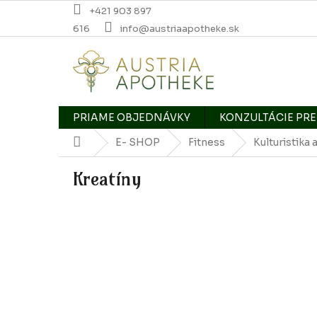
Prejsť
+421 903 897
na
616
info@austriaapotheke.sk
obsah
PRIAME OBJEDNÁVKY
KONZULTÁCIE PRE
Domov
E- SHOP
Fitness
Kulturistika 
Kreatíny