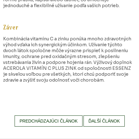
jednoduché a flexibilné užívanie podľa vašich potrieb.
Záver
Kombinácia vitamínu C a zinku ponúka mnoho zdravotných
výhod vďaka ich synergickým účinkom. Užívanie týchto
dvoch látok spoločne môže výrazne prispieť k posilneniu
imunity, ochrane pred oxidačným stresom, zlepšeniu
vstrebávania živín a podpore hojenia rán. Výživový doplnok
ACEROLA VITAMÍN C PLUS ZINK od spoločnosti ESSENZ
je skvelou voľbou pre všetkých, ktorí chcú podporiť svoje
zdravie a zvýšiť svoju odolnosť voči chorobám.
PREDCHÁDZAJÚCI ČLÁNOK
ĎALŠÍ ČLÁNOK