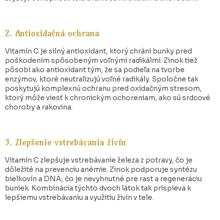
2. Antioxidačná ochrana
Vitamín C je silný antioxidant, ktorý chráni bunky pred
poškodením spôsobeným voľnými radikálmi. Zinok tiež
pôsobí ako antioxidant tým, že sa podieľa na tvorbe
enzýmov, ktoré neutralizujú voľné radikály. Spoločne tak
poskytujú komplexnú ochranu pred oxidačným stresom,
ktorý môže viesť k chronickým ochoreniam, ako sú srdcové
choroby a rakovina.
3. Zlepšenie vstrebávania živín
Vitamín C zlepšuje vstrebávanie železa z potravy, čo je
dôležité na prevenciu anémie. Zinok podporuje syntézu
bielkovín a DNA, čo je nevyhnutné pre rast a regeneráciu
buniek. Kombinácia týchto dvoch látok tak prispieva k
lepšiemu vstrebávaniu a využitiu živín v tele.