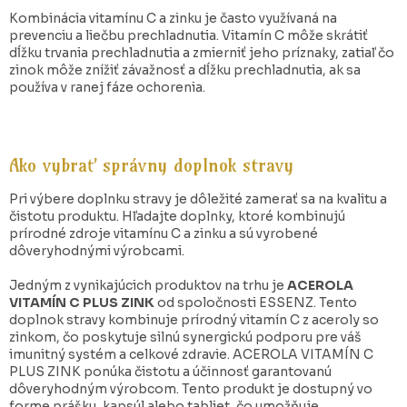
Kombinácia vitamínu C a zinku je často využívaná na
prevenciu a liečbu prechladnutia. Vitamín C môže skrátiť
dĺžku trvania prechladnutia a zmierniť jeho príznaky, zatiaľ čo
zinok môže znížiť závažnosť a dĺžku prechladnutia, ak sa
používa v ranej fáze ochorenia.
Ako vybrať správny doplnok stravy
Pri výbere doplnku stravy je dôležité zamerať sa na kvalitu a
čistotu produktu. Hľadajte doplnky, ktoré kombinujú
prírodné zdroje vitamínu C a zinku a sú vyrobené
dôveryhodnými výrobcami.
Jedným z vynikajúcich produktov na trhu je
ACEROLA
VITAMÍN C PLUS ZINK
od spoločnosti ESSENZ. Tento
doplnok stravy kombinuje prírodný vitamín C z aceroly so
zinkom, čo poskytuje silnú synergickú podporu pre váš
imunitný systém a celkové zdravie. ACEROLA VITAMÍN C
PLUS ZINK ponúka čistotu a účinnosť garantovanú
dôveryhodným výrobcom. Tento produkt je dostupný vo
forme prášku, kapsúl alebo tabliet, čo umožňuje