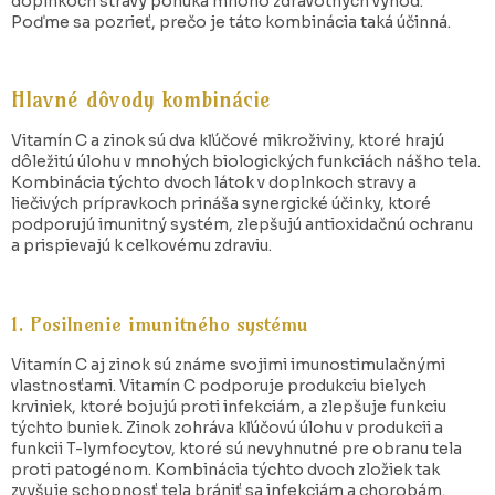
doplnkoch stravy ponúka mnoho zdravotných výhod.
Poďme sa pozrieť, prečo je táto kombinácia taká účinná.
Hlavné dôvody kombinácie
Vitamín C a zinok sú dva kľúčové mikroživiny, ktoré hrajú
dôležitú úlohu v mnohých biologických funkciách nášho tela.
Kombinácia týchto dvoch látok v doplnkoch stravy a
liečivých prípravkoch prináša synergické účinky, ktoré
podporujú imunitný systém, zlepšujú antioxidačnú ochranu
a prispievajú k celkovému zdraviu.
1. Posilnenie imunitného systému
Vitamín C aj zinok sú známe svojimi imunostimulačnými
vlastnosťami. Vitamín C podporuje produkciu bielych
krviniek, ktoré bojujú proti infekciám, a zlepšuje funkciu
týchto buniek. Zinok zohráva kľúčovú úlohu v produkcii a
funkcii T-lymfocytov, ktoré sú nevyhnutné pre obranu tela
proti patogénom. Kombinácia týchto dvoch zložiek tak
zvyšuje schopnosť tela brániť sa infekciám a chorobám.