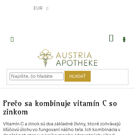
Prejsť
na
EUR
obsah
NÁKU
KOŠÍK
HĽADAŤ
Prečo sa kombinuje vitamín C so
zinkom
Vitamín C a zinok sú dva základné živiny, ktoré zohrávajú
kľúčovú úlohu vo fungovaní nášho tela. Ich kombinácia v