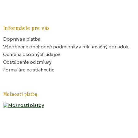
Z
á
p
Informácie pre vás
ä
t
Doprava a platba
i
Všeobecné obchodné podmienky a reklamačný poriadok
e
Ochrana osobných údajov
Odstúpenie od zmluvy
Formuláre na stiahnutie
Možnosti platby